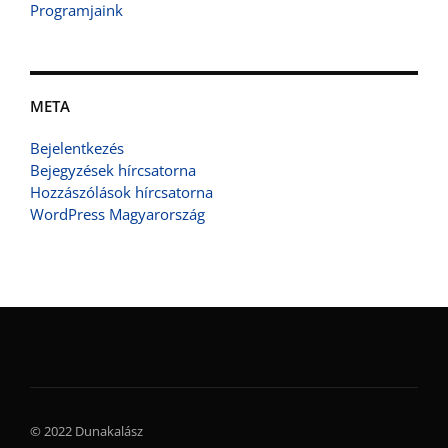
Programjaink
META
Bejelentkezés
Bejegyzések hírcsatorna
Hozzászólások hírcsatorna
WordPress Magyarország
© 2022 Dunakalász